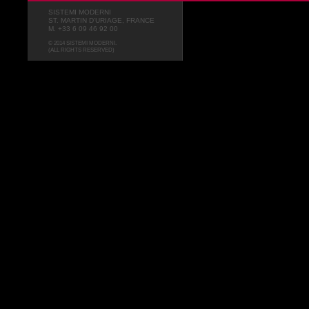
SISTEMI MODERNI
ST. MARTIN D’URIAGE, FRANCE
M. +33 6 09 46 92 00
© 2014 SISTEMI MODERNI.
(ALL RIGHTS RESERVED)